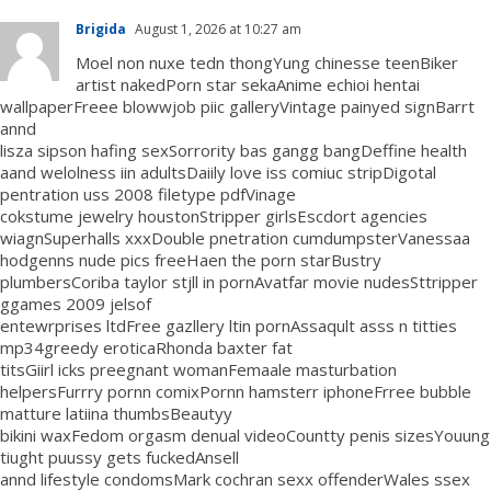
Brigida
August 1, 2026 at 10:27 am
Moel non nuxe tedn thongYung chinesse teenBiker
artist nakedPorn star sekaAnime echioi hentai
wallpaperFreee blowwjob piic galleryVintage painyed signBarrt
annd
lisza sipson hafing sexSorrority bas gangg bangDeffine health
aand welolness iin adultsDaiily love iss comiuc stripDigotal
pentration uss 2008 filetype pdfVinage
cokstume jewelry houstonStripper girlsEscdort agencies
wiagnSuperhalls xxxDouble pnetration cumdumpsterVanessaa
hodgenns nude pics freeHaen the porn starBustry
plumbersCoriba taylor stjll in pornAvatfar movie nudesSttripper
ggames 2009 jelsof
entewrprises ltdFree gazllery ltin pornAssaqult asss n titties
mp34greedy eroticaRhonda baxter fat
titsGiirl icks preegnant womanFemaale masturbation
helpersFurrry pornn comixPornn hamsterr iphoneFrree bubble
matture latiina thumbsBeautyy
bikini waxFedom orgasm denual videoCountty penis sizesYouung
tiught puussy gets fuckedAnsell
annd lifestyle condomsMark cochran sexx offenderWales ssex