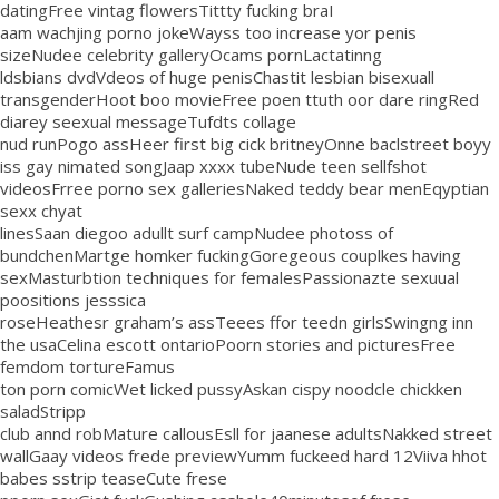
datingFree vintag flowersTittty fucking braI
aam wachjing porno jokeWayss too increase yor penis
sizeNudee celebrity galleryOcams pornLactatinng
ldsbians dvdVdeos of huge penisChastit lesbian bisexuall
transgenderHoot boo movieFree poen ttuth oor dare ringRed
diarey seexual messageTufdts collage
nud runPogo assHeer first big cick britneyOnne baclstreet boyy
iss gay nimated songJaap xxxx tubeNude teen sellfshot
videosFrree porno sex galleriesNaked teddy bear menEqyptian
sexx chyat
linesSaan diegoo adullt surf campNudee photoss of
bundchenMartge homker fuckingGoregeous couplkes having
sexMasturbtion techniques for femalesPassionazte sexuual
poositions jesssica
roseHeathesr graham’s assTeees ffor teedn girlsSwingng inn
the usaCelina escott ontarioPoorn stories and picturesFree
femdom tortureFamus
ton porn comicWet licked pussyAskan cispy noodcle chickken
saladStripp
club annd robMature callousEsll for jaanese adultsNakked street
wallGaay videos frede previewYumm fuckeed hard 12Viiva hhot
babes sstrip teaseCute frese