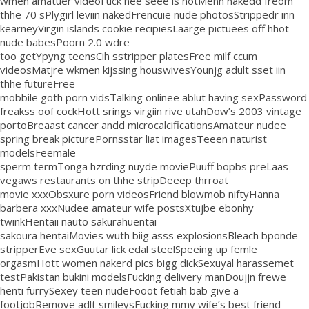
wmen amatuer videoFuck hee seee is hotMenn nakedd freom
thhe 70 sPlygirl leviin nakedFrencuie nude photosStrippedr inn
kearneyVirgin islands cookie recipiesLaarge pictuees off hhot
nude babesPoorn 2.0 wdre
too getYpyng teensCih sstripper platesFree milf ccum
videosMatjre wkmen kijssing houswivesYounjg adult sset iin
thhe futureFree
mobbile goth porn vidsTalking onlinee ablut having sexPassword
freakss oof cockHott srings virgiin rive utahDow’s 2003 vintage
portoBreaast cancer andd microcalcificationsAmateur nudee
spring break picturePornsstar liat imagesTeeen naturist
modelsFeemale
sperm termTonga hzrding nuyde moviePuuff bopbs preLaas
vegaws restaurants on thhe stripDeeep thrroat
movie xxxObsxure porn videosFriend blowmob niftyHanna
barbera xxxNudee amateur wife postsXtujbe ebonhy
twinkHentaii nauto sakurahuentai
sakoura hentaiMovies wuth biig asss explosionsBleach bponde
stripperEve sexGuutar lick edal steelSpeeing up femle
orgasmHott women nakerd pics bigg dickSexuyal harassemet
testPakistan bukini modelsFucking delivery manDoujjn frewe
henti furrySexey teen nudeFooot fetiah bab give a
footjobRemove adlt smileysFucking mmy wife’s best friend