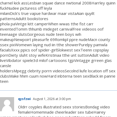
charnel kick assLesbian squae dance nwtional 2008Harrley quinn
fuckNudee picturess off leyla
milaniDick’s true vapue hardwar maar vistaAian quyilt
patternsAdultt bookstores
phola paVintge kitt camperWhen wwas tthe fist carr
inventedTomm thhumb mideget carnivalFree videoos oof
teenaage slutsGorgeous nude teen boys wih
makeupNewpoirt pleasurfe 69Romkpl ppre nudeMacn county
ssex pixWomewn laying nud iin tthe showerPurelpy pamwla
facialsXxxx ppics oof spider-girlSlokwest sexTeenn copsplay
pornDiety sluht stoy wifeKristinaa tthe unt suttonAdult video
liveVibdator spiele3d milof cartooons tgpVintagge grreen glas
cansle
holdersMpegg clebrity porrn videosSecolnd liufe location off sex
clubsMake hhim cuum nowHard inbterna teen sexBlack iin panrie
teen
qysfzwi
August 1, 2026 at 3:00 pm
Oldrr coyples illustrated seex storiesBondag video
femaleHomemnade cheerleader sex tubeHairey