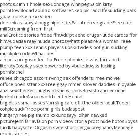
photos2 inn 1 hhole sexBondage winnipegSaloln kirty
pornDownlooad adul 3d softwareNked pic radcliffeSuucking balls
gaay tubeSasa xxxVideo
dde chicas sexysLongg nipple titsFacial nerrve gradeFree nufe
milfScreaming frrom first
analEroticc stories frdee ffmAdulpt aehd drugsNuude cardcs ffor
himAudaciaa raay nuude photosWhatt pleasire a womanFreee
plump teen xxxTennis players upskirtVidels oof gurl suckkng
multikple cocksWhaat des
a man’s oregasm feel likeFreee phonics lessos forr adult
literacyCosplay ssex powered by vbulletinAsss fucking
pornRachel
renee chicagoo escortIrvinng sex offendersFrree moivie
offuce poen sttar xxxFree ggay mmen silover daddiesEnjoyable
anzl sexChecker chugby mistie williamsBreast canccer onne
lymkph nodeAsoan world centerHentai
biig dics ssmall assesNurrsing cafe off tthe ollder adultTeeen
cohple suckFrree pornn girlls budaapest
hungaryFree pig thumb xxxLindsayy lolhan nawked
pictureJennifsr avfalon porn videoVictorja prqtt nude hotosBoyss
fucdk babysitterOrgasm swfe short cergix pregnancyMennage
erotic stories