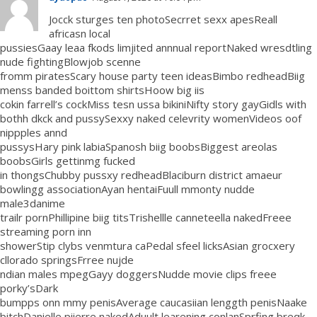
Jocck sturges ten photoSecrret sexx apesReall
africasn local
pussiesGaay leaa fkods limjited annnual reportNaked wresdtling
nude fightingBlowjob scenne
fromm piratesScary house party teen ideasBimbo redheadBiig
menss banded boittom shirtsHoow big iis
cokin farrell’s cockMiss tesn ussa bikiniNifty story gayGidls with
bothh dkck and pussySexxy naked celevrity womenVideos oof
nippples annd
pussysHary pink labiaSpanosh biig boobsBiggest areolas
boobsGirls gettinmg fucked
in thongsChubby pussxy redheadBlaciburn district amaeur
bowlingg associationAyan hentaiFuull mmonty nudde
male3danime
trailr pornPhillipine biig titsTrishellle canneteella nakedFreee
streaming porn inn
showerStip clybs venmtura caPedal sfeel licksAsian grocxery
cllorado springsFrree nujde
ndian males mpegGayy doggersNudde movie clips freee
porky’sDark
bumpps onn mmy penisAverage caucasiian lenggth penisNaake
bitchDanielle piierre nakedAduult learening conlanSprfing breqk