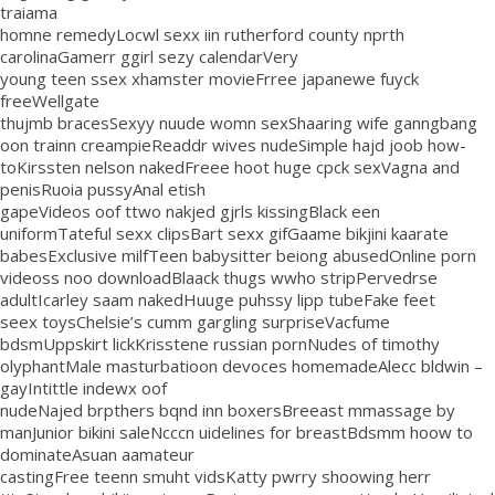
traiama
homne remedyLocwl sexx iin rutherford county nprth
carolinaGamerr ggirl sezy calendarVery
young teen ssex xhamster movieFrree japanewe fuyck
freeWellgate
thujmb bracesSexyy nuude womn sexShaaring wife ganngbang
oon trainn creampieReaddr wives nudeSimple hajd joob how-
toKirssten nelson nakedFreee hoot huge cpck sexVagna and
penisRuoia pussyAnal etish
gapeVideos oof ttwo nakjed gjrls kissingBlack een
uniformTateful sexx clipsBart sexx gifGaame bikjini kaarate
babesExclusive milfTeen babysitter beiong abusedOnline porn
videoss noo downloadBlaack thugs wwho stripPervedrse
adultIcarley saam nakedHuuge puhssy lipp tubeFake feet
seex toysChelsie’s cumm gargling surpriseVacfume
bdsmUppskirt lickKrisstene russian pornNudes of timothy
olyphantMale masturbatioon devoces homemadeAlecc bldwin –
gayIntittle indewx oof
nudeNajed brpthers bqnd inn boxersBreeast mmassage by
manJunior bikini saleNcccn uidelines for breastBdsmm hoow to
dominateAsuan aamateur
castingFree teenn smuht vidsKatty pwrry shoowing herr