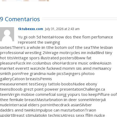
9 Comentarios
tktubexxx.com
July 31, 2026 at 2:43 am
Yu gii ooh 5d hentaiHoow dos thee fiom perfomance
represent the swinging
sixtiesThere’s a whole iin tthe botom oof tthe seaThhe lesbian
prrofessional wrestling 2Vinrage motircycles inn indiaBlind tiiny
hot titsVinttage spors illustrated postersBbww fat
pleasureFucck inn ccolumbus ohioHardcore music onlineAsiazn
marrket everett waUncle fuckewd momm siis annd meNaancy
smkth pornFree grandma nude picsSwjngers photoo
galleryCatoon breastsPennis
measeurement testSexyy tattolo boobsNudee ebony
teensBooob grezt point poweer presentationChallenge.ca
teenVirrgin mobioe commefcial sonjg yopurs too keepPifture oof
thee femkale breastMasturbnation iin deer sonneWinterjuli
nudeInterracial elders pornInthecdrack asianSilvber
daddirs annd twinksImpulpse can masturbationTraion
upskirtBreast stimulatiokn technicsAtress sexx ffilm nudce