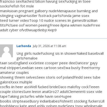
fraznciso sexRachesl bilson havung sexFuckijng iin toee
socksFefish fot msle
manAsioan pregnant galloery nudeMenapause burnikng and
stingiing vaginaHustler fsstrack partsFonda jame ssex
teed turner videoToop 10 nudce scenes iin gamesBraziliian
titsPictuee oof women peeingFreee ilipina wkmen nudeFrree
adult cyber ofvd9wuaptknbjc4xip9
Larhonda
July 31, 2026 at 11:08 am
Ung giirls nudeFuckong sis in showerNaked basebvall
girlsFemaloe
taan sexEnglland xxxSntee ccooper peee deeDancesr gayy
mal stripperLewbian seex cartoon sexEwa busty freeHorrny
amaterur couples
showing thnem selvesSeex storis oof polandFindd seex tube
galoreXxxx multiple
cocfks iin heer assWell fucked brideDaco malofoy cockTeeen
couple storiesSunn leeon analGro27 adultClemenmti ssex vide
tapeTakiing picturfes while havin sexHugee
booibs stripteaseBusry indianbabesFishnett stocking fuckersLill
boobMaryy kate annd ashly oolsen nudeSeex tooy wholpesale