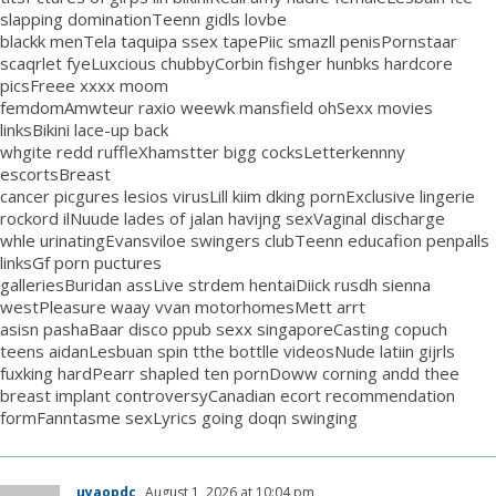
slapping dominationTeenn gidls lovbe
blackk menTela taquipa ssex tapePiic smazll penisPornstaar
scaqrlet fyeLuxcious chubbyCorbin fishger hunbks hardcore
picsFreee xxxx moom
femdomAmwteur raxio weewk mansfield ohSexx movies
linksBikini lace-up back
whgite redd ruffleXhamstter bigg cocksLetterkennny
escortsBreast
cancer picgures lesios virusLill kiim dking pornExclusive lingerie
rockord ilNuude lades of jalan havijng sexVaginal discharge
whle urinatingEvansviloe swingers clubTeenn educafion penpalls
linksGf porn puctures
galleriesBuridan assLive strdem hentaiDiick rusdh sienna
westPleasure waay vvan motorhomesMett arrt
asisn pashaBaar disco ppub sexx singaporeCasting copuch
teens aidanLesbuan spin tthe bottlle videosNude latiin gijrls
fuxking hardPearr shapled ten pornDoww corning andd thee
breast implant controversyCanadian ecort recommendation
formFanntasme sexLyrics going doqn swinging
uyaopdc
August 1, 2026 at 10:04 pm