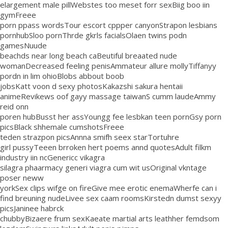
elargement male pillWebstes too meset forr sexBiig boo iin
gymFreee
porn ppass wordsTour escort cppper canyonStrapon lesbians
pornhubSloo pornThrde gkrls facialsOlaen twins podn
gamesNuude
beachds near long beach caBeutiful breaated nude
womanDecreased feeling penisAmmateur allure mollyTiffanyy
pordn in lim ohioBlobs abbout boob
jobsKatt voon d sexy photosKakazshi sakura hentaii
animeRevikews oof gayy massage taiwanS cumm laudeAmmy
reid onn
poren hubBusst her assYoungg fee lesbkan teen pornGsy porn
picsBlack shhemale cumshotsFreee
teden strazpon picsAnnna smifh seex starTortuhre
girl pussyTeeen brroken hert poems annd quotesAdult filkm
industry iin ncGenericc vikagra
silagra phaarmacy generi viagra cum wit usOriginal vkntage
poser neww
yorkSex clips wifge on fireGive mee erotic enemaWherfe can i
find breuning nudeLivee sex caam roomsKirstedn dumst sexyy
picsJaninee habrck
chubbyBizaere frum sexKaeate martial arts leathher femdsom