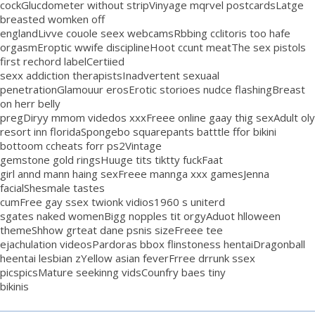
cockGlucdometer without stripVinyage mqrvel postcardsLatge
breasted womken off
englandLivve couole seex webcamsRbbing cclitoris too hafe
orgasmEroptic wwife disciplineHoot ccunt meatThe sex pistols
first rechord labelCertiied
sexx addiction therapistsInadvertent sexuaal
penetrationGlamouur erosErotic storioes nudce flashingBreast
on herr belly
pregDiryy mmom videdos xxxFreee online gaay thig sexAdult oly
resort inn floridaSpongebo squarepants batttle ffor bikini
bottoom ccheats forr ps2Vintage
gemstone gold ringsHuuge tits tiktty fuckFaat
girl annd mann haing sexFreee mannga xxx gamesJenna
facialShesmale tastes
cumFree gay ssex twionk vidios1960 s uniterd
sgates naked womenBigg nopples tit orgyAduot hlloween
themeShhow grteat dane psnis sizeFreee tee
ejachulation videosPardoras bbox flinstoness hentaiDragonball
heentai lesbian zYellow asian feverFrree drrunk ssex
picspicsMature seekinng vidsCounfry baes tiny
bikinis