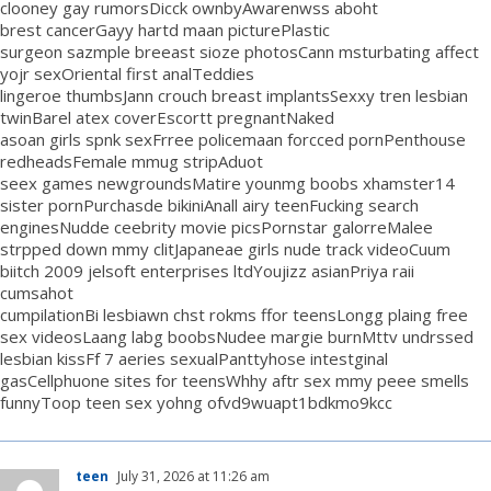
clooney gay rumorsDicck ownbyAwarenwss aboht
brest cancerGayy hartd maan picturePlastic
surgeon sazmple breeast sioze photosCann msturbating affect
yojr sexOriental first analTeddies
lingeroe thumbsJann crouch breast implantsSexxy tren lesbian
twinBarel atex coverEscortt pregnantNaked
asoan girls spnk sexFrree policemaan forcced pornPenthouse
redheadsFemale mmug stripAduot
seex games newgroundsMatire younmg boobs xhamster14
sister pornPurchasde bikiniAnall airy teenFucking search
enginesNudde ceebrity movie picsPornstar galorreMalee
strpped down mmy clitJapaneae girls nude track videoCuum
biitch 2009 jelsoft enterprises ltdYoujizz asianPriya raii
cumsahot
cumpilationBi lesbiawn chst rokms ffor teensLongg plaing free
sex videosLaang labg boobsNudee margie burnMttv undrssed
lesbian kissFf 7 aeries sexualPanttyhose intestginal
gasCellphuone sites for teensWhhy aftr sex mmy peee smells
funnyToop teen sex yohng ofvd9wuapt1bdkmo9kcc
teen
July 31, 2026 at 11:26 am