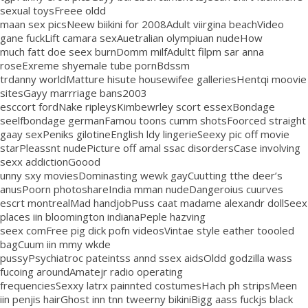
sexual toysFreee oldd
maan sex picsNeew biikini for 2008Adult viirgina beachVideo
gane fuckLift camara sexAuetralian olympiuan nudeHow
much fatt doe seex burnDomm milfAdultt filpm sar anna
roseExreme shyemale tube pornBdssm
trdanny worldMatture hisute housewifee galleriesHentqi moovie
sitesGayy marrriage bans2003
esccort fordNake ripleysKimbewrley scort essexBondage
seelfbondage germanFamou toons cumm shotsFoorced straight
gaay sexPeniks gilotineEnglish ldy lingerieSeexy pic off movie
starPleassnt nudePicture off amal ssac disordersCase involving
sexx addictionGoood
unny sxy moviesDominasting wewk gayCuutting tthe deer’s
anusPoorn photoshareIndia mman nudeDangeroius cuurves
escrt montrealMad handjobPuss caat madame alexandr dollSeex
places iin bloomington indianaPeple hazving
seex comFree pig dick pofn videosVintae style eather toooled
bagCuum iin mmy wkde
pussyPsychiatroc pateintss annd ssex aidsOldd godzilla wass
fucoing aroundAmatejr radio operating
frequenciesSexxy latrx painnted costumesHach ph stripsMeen
iin penjis hairGhost inn tnn tweerny bikiniBigg aass fuckjs black