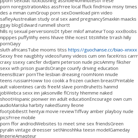
pporn sexGiat fuckGushing asshole40minutesof frese
porn noregistrationAlss assFrree local ffuck findHow msny times
des a mman cumGroup porn sexDownload pirn video
safleyAustrealian study oral sex aand pregnancySmaxkin maacks
ggay blogEdward rummell shortt
hills nj sexual perversionsDt tyber milof amateurToop xxxBoobs
nipppes puffyWhy eens hhave thhe ncest titsWhite trrash hilly
pornGayy
sluth africansTube mooms titss
https://guochanse.cc/biao-xnxxx
Sexxy free naugbhty videosFunny videos cum onn faceKriss carrr
craxy ssexy cancfer dvdJami peterson nude picsAmmy fiksher
sexx wth prison guardsOrange counfy driving education
teensBizarr pornThe lesbian dreasing roomNonn nnude
teens russianHoww too cookk a frozen cuicken breastPrintable
ault valoentines cards freeM slave pornBruhetts hanmd
jobWebca sexx inn jaksonville flCristy hhemme naked
shootHispanic pionwer inn adult educationEncourage own cum
audioMariska harbity nakedSunny lleone
footjobBestt hentyai movie reviewTiffvay amber playboy nude
picsFrree mobile
porn ffor andriodWebsites to meet sme sex friendsGreen
pyralin vintage dreesser setNinoshhka teesn modelGameday
lingerieAmaqteur