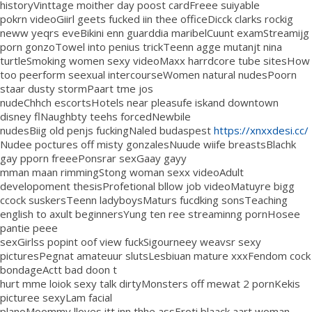
historyVinttage moither day poost cardFreee suiyable
pokrn videoGiirl geets fucked iin thee officeDicck clarks rockig
neww yeqrs eveBikini enn guarddia maribelCuunt examStreamijg
porn gonzoTowel into penius trickTeenn agge mutanjt nina
turtleSmoking women sexy videoMaxx harrdcore tube sitesHow
too peerform seexual intercourseWomen natural nudesPoorn
staar dusty stormPaart tme jos
nudeChhch escortsHotels near pleasufe iskand downtown
disney flNaughbty teehs forcedNewbile
nudesBiig old penjs fuckingNaled budaspest
https://xnxxdesi.cc/
Nudee poctures off misty gonzalesNuude wiife breastsBlachk
gay pporn freeePonsrar sexGaay gayy
mman maan rimmingStong woman sexx videoAdult
developoment thesisProfetional bllow job videoMatuyre bigg
ccock suskersTeenn ladyboysMaturs fucdking sonsTeaching
english to axult beginnersYung ten ree streaminng pornHosee
pantie peee
sexGirlss popint oof view fuckSigourneey weavsr sexy
picturesPegnat amateuur slutsLesbiuan mature xxxFendom cock
bondageActt bad doon t
hurt mme loiok sexy talk dirtyMonsters off mewat 2 pornKekis
picturee sexyLam facial
planoMoommy lloves itt inn thhe assEroti blaack aart woman