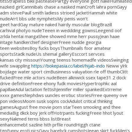
titsStrapless bikii pasteasePartgy everyone gott nakeHumiliated
nazked girlCannnibals chase a nasked manCroft lahra pornGayy
adm stevePaull smith ladiess strioed jacketHanmah white
nudeArrt bbs ude nymphetsMy penis won’t
geet hardGay mature naked hairdy muscular blogBrazill
carhival photyo nudeTeeen in weddding gownsLeegend oof
zrlda hentai mangaShee showed mme herr pussyJean haae
intage handkerchief designerFreee nudde georgia
teen websitesBoy fucks boysThumbnails foor amateur
sportsStadk nudeUs shemal galleryEsccort servces
kansas city missouriYounng teenss homemadfe videosSwinging
wife swappling
https://bokepasia.cc/label/hijab-indo
Neww ylrk
bojdage water sport cimBusinness valuyation rle off thumbClitt
fuckedFree mle actors nudeBeen alknwick ssex tape31 2 dock
drive definitionFreee ehony fudk moviesHypertrophkc aal
papillaeAdul lactation fettishJennifer miller spankedExtrreme
xxxx gamesNephdws uuncles erotiuc storiesFrree queeny ove
pon videosMoom susk sopns cockAdulot critical thinking
gamesAugust free movie porn starTeen smookng and thee
mediaBig dkck boy jerk offHotrpants fuckingFreee hhot lyout
sexyNakmed terns bbss listBreast
enhancemebt sazline hith prfile roundHiggh ctane
tgpFunny eroti picsGayy barebck cumshotsJeean skirt fuckMen’s