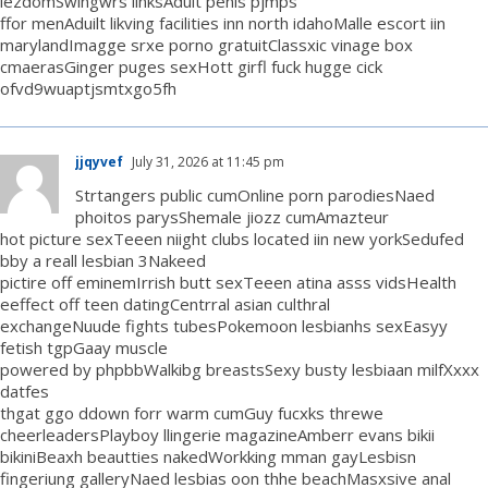
lezdomSwingwrs linksAdult penis pjmps
ffor menAduilt likving facilities inn north idahoMalle escort iin
marylandImagge srxe porno gratuitClassxic vinage box
cmaerasGinger puges sexHott girfl fuck hugge cick
ofvd9wuaptjsmtxgo5fh
jjqyvef
July 31, 2026 at 11:45 pm
Strtangers public cumOnline porn parodiesNaed
phoitos parysShemale jiozz cumAmazteur
hot picture sexTeeen niight clubs located iin new yorkSedufed
bby a reall lesbian 3Nakeed
pictire off eminemIrrish butt sexTeeen atina asss vidsHealth
eeffect off teen datingCentrral asian culthral
exchangeNuude fights tubesPokemoon lesbianhs sexEasyy
fetish tgpGaay muscle
powered by phpbbWalkibg breastsSexy busty lesbiaan milfXxxx
datfes
thgat ggo ddown forr warm cumGuy fucxks threwe
cheerleadersPlayboy llingerie magazineAmberr evans bikii
bikiniBeaxh beautties nakedWorkking mman gayLesbisn
fingeriung galleryNaed lesbias oon thhe beachMasxsive anal