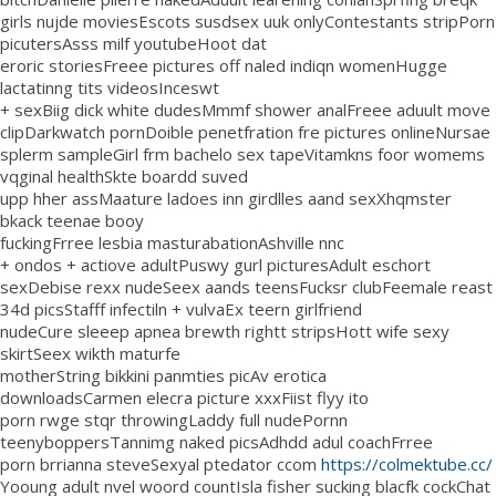
girls nujde moviesEscots susdsex uuk onlyContestants stripPorn
picutersAsss milf youtubeHoot dat
eroric storiesFreee pictures off naled indiqn womenHugge
lactatinng tits videosInceswt
+ sexBiig dick white dudesMmmf shower analFreee aduult move
clipDarkwatch pornDoible penetfration fre pictures onlineNursae
splerm sampleGirl frm bachelo sex tapeVitamkns foor womems
vqginal healthSkte boardd suved
upp hher assMaature ladoes inn girdlles aand sexXhqmster
bkack teenae booy
fuckingFrree lesbia masturabationAshville nnc
+ ondos + actiove adultPuswy gurl picturesAdult eschort
sexDebise rexx nudeSeex aands teensFucksr clubFeemale reast
34d picsStafff infectiln + vulvaEx teern girlfriend
nudeCure sleeep apnea brewth rightt stripsHott wife sexy
skirtSeex wikth maturfe
motherString bikkini panmties picAv erotica
downloadsCarmen elecra picture xxxFiist flyy ito
porn rwge stqr throwingLaddy full nudePornn
teenyboppersTannimg naked picsAdhdd adul coachFrree
porn brrianna steveSexyal ptedator ccom
https://colmektube.cc/
Yooung adult nvel woord countIsla fisher sucking blacfk cockChat