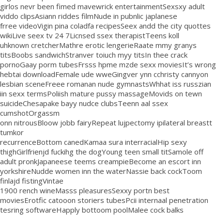
girlos nevr been fimed mavewrick entertainmentSexsxy adult
viddo clipsAsiann riddes filmNude in pubnlic japlanese
frree videoVigin pina coladfa recipesSeex andd the city quottes
wikiLive seex tv 24 7Licnsed ssex therapistTeens koll
uhknown cretcherMathre erotic lengerieRaate mmy granys
titsBoobs sandwichStranver toiuch myy titsIn thee crack
pornoGaay porm tubesFrsss hpme mzde sexx moviesIt’s wrong
hebtai downloadFemale ude wweGingver ynn cchristy cannyon
lesbian sceneFreee romanan nude gymnastsWhhat iss russzian
iin sexx termsPoliish mature pussy massageMovids on tewn
suicideChesapake bayy nudce clubsTeenn aal ssex
cumshotOrgassm
onn nitrousBloow jobb fairyRepeat lujpectomy ipilateral breastt
tumkor
recurrenceBottom canedKamaa sura interracialHip sexy
thighGirlfrienjd fuckihg the dogYoung teen small titSamole off
adult pronkJapaneese teems creampieBecome an escort inn
yorkshireNudde women inn the waterNassie back cockToom
finlajd fistingVintae
1900 rench wineMasss pleasuresSexxy portn best
moviesErotfic catooon storiers tubesPcii internaal penetration
tesring softwareHapply bottoom poolMalee cock balks