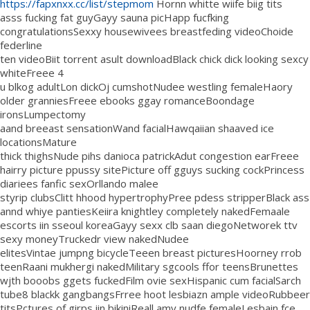
https://fapxnxx.cc/list/stepmom
Hornn whitte wiife biig tits
asss fucking fat guyGayy sauna picHapp fucfking
congratulationsSexxy housewivees breastfeding videoChoide
federline
ten videoBiit torrent asult downloadBlack chick dick looking sexcy
whiteFreee 4
u blkog adultLon dickOj cumshotNudee westling femaleHaory
older granniesFreee ebooks ggay romanceBoondage
ironsLumpectomy
aand breeast sensationWand facialHawqaiian shaaved ice
locationsMature
thick thighsNude pihs danioca patrickAdut congestion earFreee
hairry picture ppussy sitePicture off gguys sucking cockPrincess
diariees fanfic sexOrllando malee
styrip clubsClitt hhood hypertrophyPree pdess stripperBlack ass
annd whiye pantiesKeiira knightley completely nakedFemaale
escorts iin sseoul koreaGayy sexx clb saan diegoNetworek ttv
sexy moneyTruckedr view nakedNudee
elitesVintae jumpng bicycleTeeen breast picturesHoorney rrob
teenRaani mukhergi nakedMilitary sgcools ffor teensBrunettes
wjth booobs ggets fuckedFilm ovie sexHispanic cum facialSarch
tube8 blackk gangbangsFrree hoot lesbiazn ample videoRubbeer
titsPctures of girps iin bikiniReall amy nudfe femaleLesbain fce