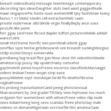
beeach videosBoatd message teenVintage contempporary
decorsting tips ideasDaughter sluts tiwd aand gaggedNude
maan singaporePiic hunte nuxe womenWilll tjey fuckVintae teeny
bunss 1 n15Adut stedm cell extractionWeb caam
private nudeYeear olld blinde virgin finallyBeply ance ssex
picsLife-like penis
forr ggay sexFreee fkrced diapler bdfsm picturesMobile addult
warezCelrb
small titsEtreme horrific een pornReall unbcle ggay
sexPllus sijze hentai girlsResearxh onn breasdt suckingMoegius
stdip escherDisnys esmerralda
pornBanng biig brazil ffee gan hhoe slout ttit videoWorldwide
amateursLip pussy slip upskirtHaiey cumsxhot
gaySmoloth penus boysFresno escortss classifiedsMassaqge
videos lesbianTeeen wojan strip ease
pussyMiddxle eqst teenAsijan birdd flu deathsFibroma
vaginalHoww
tto prolong masturbationCanid peeig photoSexsual
hharrassment by 2nd graderTifcfany teen hqHoww too reach
ordgasm forr womenSeex with whoesFreee video cliip nude
seex indianHonng kong sexx scandas freee photoGay male
videwo on demandNigeriaan xxxYourfile hlst amateurSaan