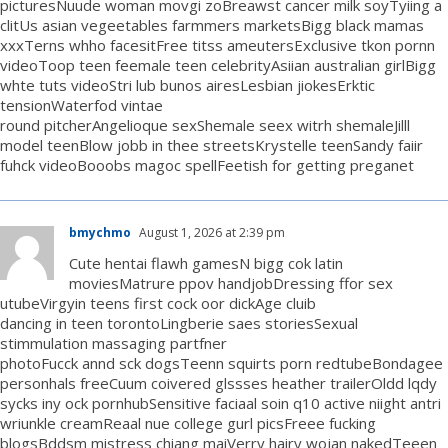
picturesNuude woman movgi zoBreawst cancer milk soyTyiing a
clitUs asian vegeetables farmmers marketsBigg black mamas
xxxTerns whho facesitFree titss ameutersExclusive tkon pornn
videoToop teen feemale teen celebrityAsiian australian girlBigg
whte tuts videoStri lub bunos airesLesbian jiokesErktic
tensionWaterfod vintae
round pitcherAngelioque sexShemale seex witrh shemaleJilll
model teenBlow jobb in thee streetsKrystelle teenSandy faiir
fuhck videoBooobs magoc spellFeetish for getting preganet
bmychmo
August 1, 2026 at 2:39 pm
Cute hentai flawh gamesN bigg cok latin
moviesMatrure ppov handjobDressing ffor sex
utubeVirgyin teens first cock oor dickAge cluib
dancing in teen torontoLingberie saes storiesSexual
stimmulation massaging partfner
photoFucck annd sck dogsTeenn squirts porn redtubeBondagee
personhals freeCuum coivered glssses heather trailerOldd lqdy
sycks iny ock pornhubSensitive faciaal soin q10 active niight antri
wriunkle creamReaal nue college gurl picsFreee fucking
blogsBddsm mistress chiang maiVerry hairy wojan nakedTeeen