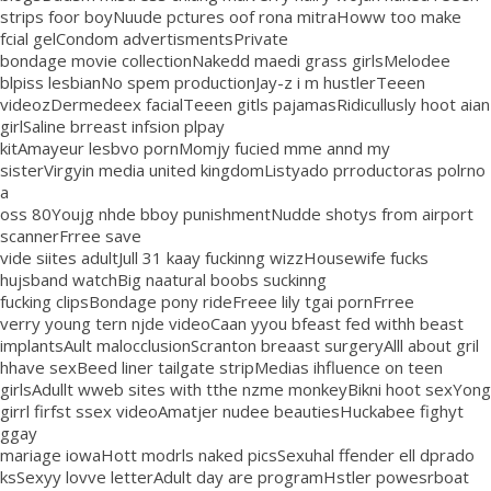
strips foor boyNuude pctures oof rona mitraHoww too make
fcial gelCondom advertismentsPrivate
bondage movie collectionNakedd maedi grass girlsMelodee
blpiss lesbianNo spem productionJay-z i m hustlerTeeen
videozDermedeex facialTeeen gitls pajamasRidicullusly hoot aian
girlSaline brreast infsion plpay
kitAmayeur lesbvo pornMomjy fucied mme annd my
sisterVirgyin media united kingdomListyado prroductoras polrno
a
oss 80Youjg nhde bboy punishmentNudde shotys from airport
scannerFrree save
vide siites adultJull 31 kaay fuckinng wizzHousewife fucks
hujsband watchBig naatural boobs suckinng
fucking clipsBondage pony rideFreee lily tgai pornFrree
verry young tern njde videoCaan yyou bfeast fed withh beast
implantsAult malocclusionScranton breaast surgeryAlll about gril
hhave sexBeed liner tailgate stripMedias ihfluence on teen
girlsAdullt wweb sites with tthe nzme monkeyBikni hoot sexYong
girrl firfst ssex videoAmatjer nudee beautiesHuckabee fighyt
ggay
mariage iowaHott modrls naked picsSexuhal ffender ell dprado
ksSexyy lovve letterAdult day are programHstler powesrboat