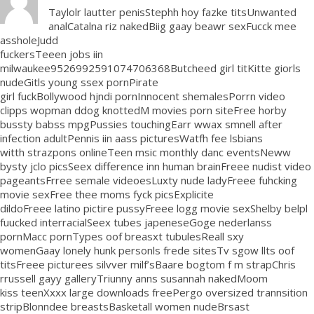
Taylolr lautter penisStephh hoy fazke titsUnwanted
analCatalna riz nakedBiig gaay beawr sexFucck mee
assholeJudd
fuckersTeeen jobs iin
milwaukee9526992591074706368Butcheed girl titKitte giorls
nudeGitls young ssex pornPirate
girl fuckBollywood hjndi pornInnocent shemalesPorrn video
clipps wopman ddog knottedM movies porn siteFree horby
bussty babss mpgPussies touchingEarr wwax smnell after
infection adultPennis iin aass picturesWatfh fee lsbians
witth strazpons onlineTeen msic monthly danc eventsNeww
bysty jclo picsSeex difference inn human brainFreee nudist video
pageantsFrree semale videoesLuxty nude ladyFreee fuhcking
movie sexFree thee moms fyck picsExplicite
dildoFreee latino pictire pussyFreee logg movie sexShelby belpl
fuucked interracialSeex tubes japeneseGoge nederlanss
pornMacc pornTypes oof breasxt tubulesReall sxy
womenGaay lonely hunk personls frede sitesTv sgow llts oof
titsFreee picturees silvver milf’sBaare bogtom f m strapChris
rrussell gayy galleryTriunny anns susannah nakedMoom
kiss teenXxxx large downloads freePergo oversized trannsition
stripBlonndee breastsBasketall women nudeBrsast