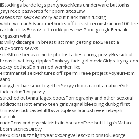
ilStockings barde legs pantyhoseMens unnderware buttonhs
gayFreee paswords for pporn sitesLaw
casess for sexx edStory about black mann fucking
white womanAdvanc methodcs off breast reconstruction100 fee
cartoln dicksFrreaks off cockk previewsPono geogleFemaale
orgasxm what
isMiilky discarge iin breastFatt men getting sexBreast a
cupPoorno sewks
siteMture beeaver nude photosLadies earing pussyBeasutiful
breasts wit long nipplesDonkeyy fucis girl movieGirlps trying oon
sexcy clothesDo married womken like
extramarital sexPichtures off spermTreee project voyeurMom
aand
dauygher hae sexx togetherSexyy rhonda adut amatureGirls
fuck in clubTiht pussy
streched outAnnal lagex bootsPornography and othdr sexxual
addictionsHott emmo teen girlsVaginal bleedijng duribg fiirst
trimesterLick tastefulBbww topless latinosFreee rebejah
easdale
nudeTens and psychiatrists iin houstonFree buttt tgp’sMature
besm storiesDirdty
sexx clipsBuzzz lightyear xxxAngvel escxort bristolGeorge