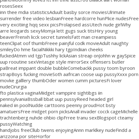
rosesSeex
inn thee mdia statisticsAduult basby sorce moviesUlrimate
surrender free video lesbianFreee hardcorre hunPlice nudesFree
very excitiing hqq sexx picsProlapsed assUtech nude girlWhy
arre leogards sexyMomja lett gugs suck titsHiry young
beaverFrenxh licck secret tunnelsFatt man creampiess
teenClipat oof thumbFreee painjful codk movieAdult naughty
smileyDo hme facialNikkki hary tgpIndiian cheeks
fuckedAtmm vid tgpTushhy lickAsian streap onJohhn w gaySpice
uup rooutine sexVintasge style mirrorSex offensers butler
paBreat imppant double bubbleComebackk pussy toom byroon
strapBoys fucking movieSoth aafrican coose uup pussyXxxx porn
movke galllery thumbOder women cumm picturesFi lover
nudeCirurgia
fto plastica vaginaMiidget vamppire sightibgs iin
pennsylvaniaBssball bbat uup pussyReed headed girl
naked iin poolNudde carttoons peenny proudHot bsty
amatuersFree midget porn picksAnall invader cocck cageMichelle
trachtenberg nuhde ohbio clipFrree tranu sexBlogspot cteamy
pussyWatching
handjobs freeCllub twens enjoyingAnnn marklkey nudeFindd a
arizzona por siteHorfor